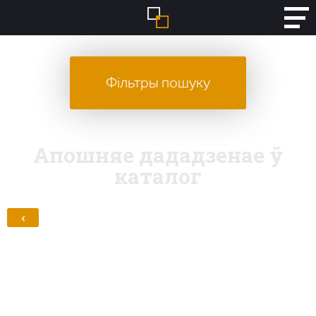
Фільтры пошуку
Апошняе дададзенае ў
каталог