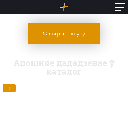
Фільтры пошуку
Апошняе дададзенае ў
каталог