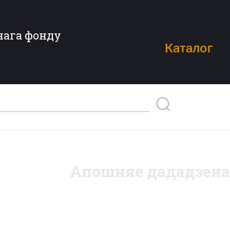
нага фонду
Каталог
Апошняе дададзена