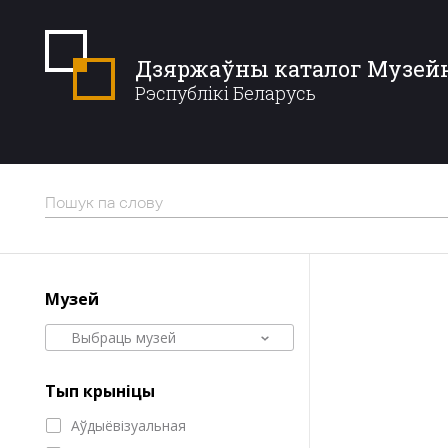
Дзяржаўны каталог Музей
Рэспублікі Беларусь
Музей
Выбраць музей
Тып крыніцы
Аўдыёвізуальная