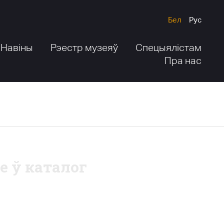
Бел
Рус
Навіны
Рэестр музеяў
Спецыялістам
Пра нас
е ў каталог