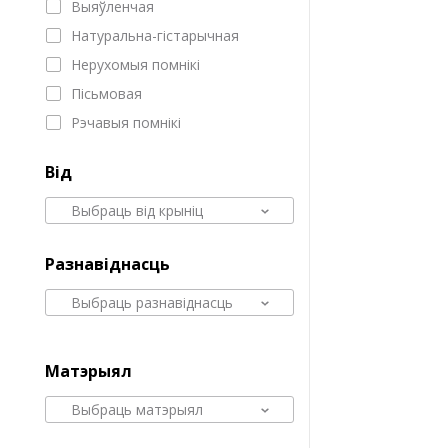
Выяўленчая
Натуральна-гістарычная
Нерухомыя помнікі
Пісьмовая
Рэчавыя помнікі
Від
Выбраць від крыніц
Разнавіднасць
Выбраць разнавіднасць
Матэрыял
Выбраць матэрыял