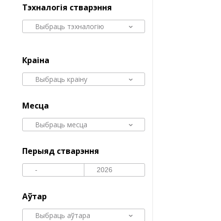
Тэхналогія стварэння
Выбраць тэхналогію
Краіна
Выбраць краіну
Месца
Выбраць месца
Перыяд стварэння
Аўтар
Выбраць аўтара