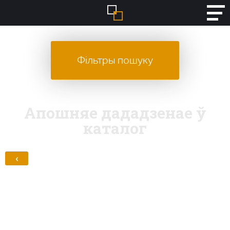
Фільтры пошуку
Апошняе дададзенае ў
каталог