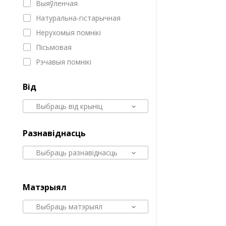
Выяўленчая
Натуральна-гістарычная
Нерухомыя помнікі
Пісьмовая
Рэчавыя помнікі
Від
Выбраць від крыніц
Разнавіднасць
Выбраць разнавіднасць
Матэрыял
Выбраць матэрыял