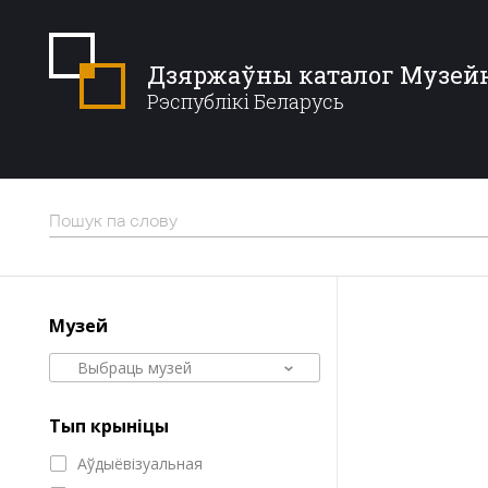
Дзяржаўны каталог Музей
Рэспублікі Беларусь
Музей
Выбраць музей
Тып крыніцы
Аўдыёвізуальная