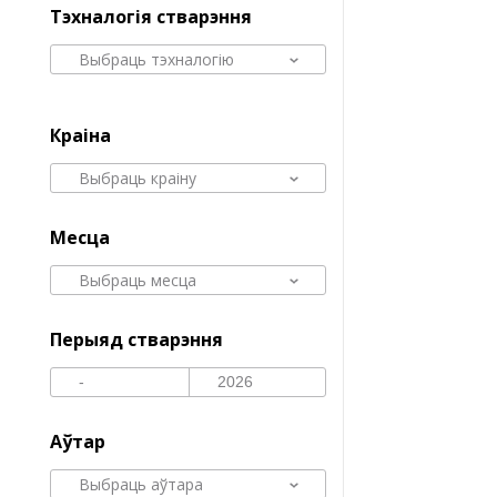
Тэхналогія стварэння
Выбраць тэхналогію
Краіна
Выбраць краіну
Месца
Выбраць месца
Перыяд стварэння
Аўтар
Выбраць аўтара