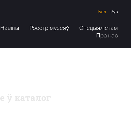
Бел
Рус
Навіны
Рэестр музеяў
Спецыялістам
Пра нас
е ў каталог