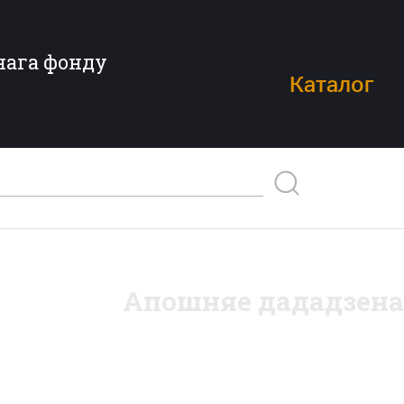
нага фонду
Каталог
Апошняе дададзена