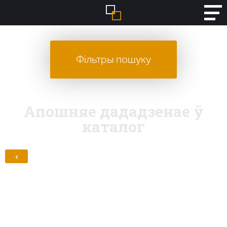
Фільтры пошуку
Апошняе дададзенае ў
каталог